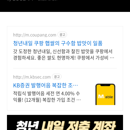
http://m.coupang.com
광고
청년내일 쿠팡 햅쌀의 구수함 밥맛이 일품
갓 도정한 청년내일, 신선함과 찰진 밥맛을 쿠팡에서
경험하세요. 좋은 쌀도 현명하게! 쿠팡에서 가성비 좋
은 백미를 구매하고 적립 혜택 받으세요.
http://m.kbsec.com
광고
KB증권 발행어음 복잡한 조건
없이 누구나
적립식 발행어음 세전 연 4.00% 수
익률! (12개월) 복잡한 가입 조건 없
이 자유롭게 설정하는 만기 일자 (최
대 1년)