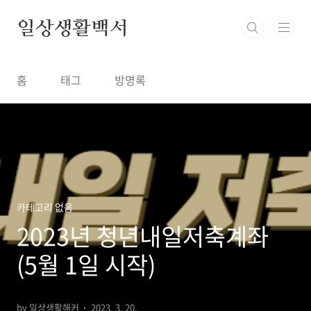
본문 바로가기
일상생활백서
홈
태그
방명록
카테고리 없음
2023년 청년내일저축계좌
(5월 1일 시작)
by 일상생활해커
2023. 3. 20.