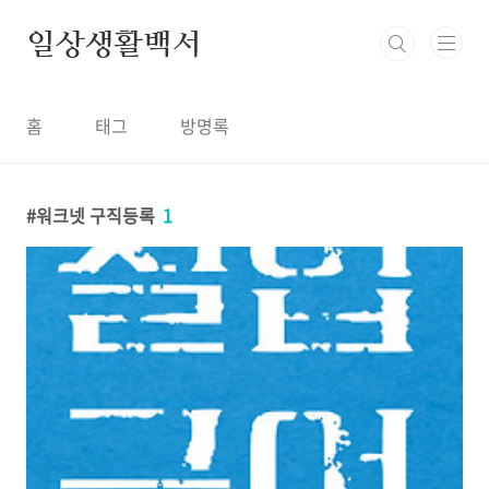
본문 바로가기
일상생활백서
홈
태그
방명록
워크넷 구직등록
1