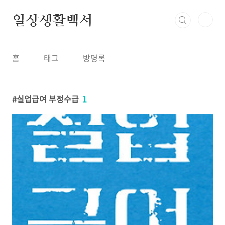
본문 바로가기
일상생활백서
홈
태그
방명록
실업급여 부정수급
1