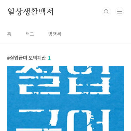
본문 바로가기
일상생활백서
홈
태그
방명록
실업급여 모의계산
1