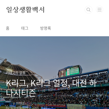
본문 바로가기
일상생활백서
홈
태그
방명록
카테고리 없음
K리그, K리그 일정, 대전 하
나시티즌
by 일상생활해커
2023. 2. 27.