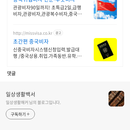
관광비자90일까지! 초특급2일,급행
비자,관광비자,관광복수비자,중국비
자신청발급대행
http://missvisa.co.kr
광고
초간편 중국비자
신중국비자시스템신청입력.발급대
행 /중국상용.취업.가족동반.유학.Q
비자 전문상담
댓글
일상생활백서
일상생활해커 님의 블로그입니다.
구독하기