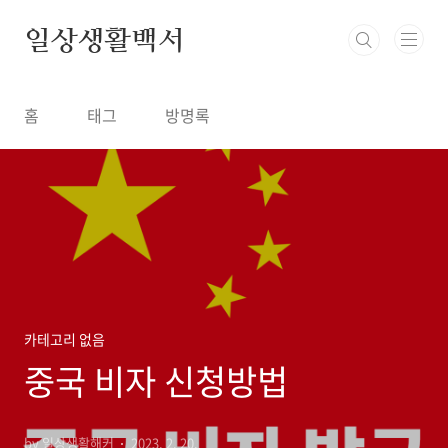
본문 바로가기
일상생활백서
홈
태그
방명록
카테고리 없음
중국 비자 신청방법
by 일상생활해커
2023. 2. 20.