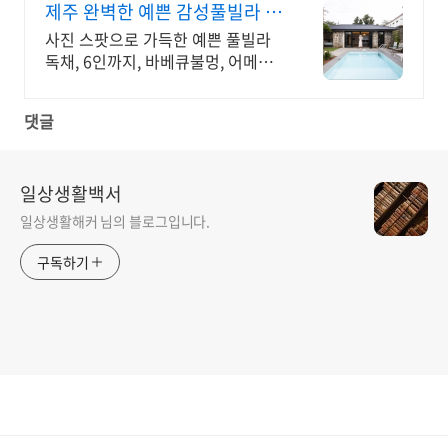
제주 완벽한 예쁜 감성풀빌라 대
문을 여는 순간 예쁨 가득
사진 스팟으로 가득한 예쁜 풀빌라
독채, 6인까지, 바베큐불멍, 어메니
티까지 완벽 감귤로 유명한 제주도
남원, 새로오픈한 신상 풀빌라, 5성
댓글
호텔급 시설 인테리어
일상생활백서
일상생활해커 님의 블로그입니다.
구독하기