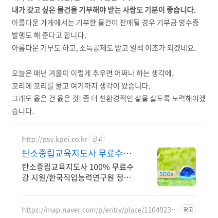
내가 갖고 싶은 물건을 기부해야 받는 사람도 기분이 좋습니다.
아름다운 가게에서는 기부한 물건이 판매될 경우 기부금 영수증
발행도 해 준다고 합니다.
아름다운 기부도 하고, 소득공제도 받고 일석 이조가 되겠네요.
오늘은 매년 겨울이 이렇게 추우면 어쩌나 하는 생각에,
꼬리에 꼬리를 물고 여기까지 생각이 왔습니다.
그래도 옳은 건 옳은 것! 좀 더 친환경적인 삶을 살도록 노력해야겠
습니다.
http://psy.kpei.co.kr
광고
탄소중립교육지도사 무료수강
1급,2급 자격증 동시취득
탄소중립교육지도사 100% 무료수
강 지원/한국직업능력연구원 정식
등록된 자격증! 자격증 취득시 추가
무료수강
https://map.naver.com/p/entry/place/11049232
광고
73