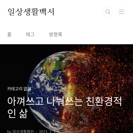
본문 바로가기
일상생활백서
홈
태그
방명록
카테고리 없음
아껴쓰고 나눠쓰는 친환경적
인 삶
by 일상생활해커
2023. 2. 1.