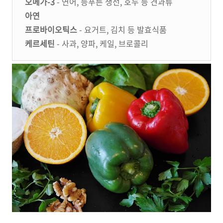
오메가-3
- 연어, 등푸른 생선, 호두 등 견과류
아연
프로바이오틱스
- 요거트, 김치 등 발효식품
케르세틴
- 사과, 양파, 케일, 브로콜리