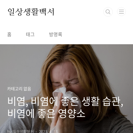
본문 바로가기
일상생활백서
홈
태그
방명록
카테고리 없음
비염, 비염에 좋은 생활 습관,
비염에 좋은 영양소
by 일상생활해커
2023. 4. 13.