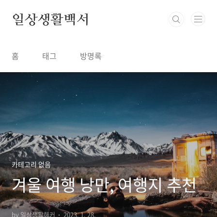
본문 바로가기
일상생활백서
홈
태그
방명록
카테고리 없음
겨울 여행 낭만, 여행지 추천
by 일상생활해커
2023. 1. 28.