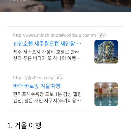
http://www.shinshinhotelworldcup.com/m
광고
신신호텔 제주월드컵 새단장 신
신호텔 제주월드컵
제주 서귀포시 가성비 호텔로 한라
산과 푸른 바다가 또 하나의 여행을
선사해드려요
https://숨비소리.com/
광고
바다 바로앞 겨울여행
만리포해수욕장 도보 1분 감성 힐링
펜션, 넓은 개인 자쿠지(추가비용없
음) NEW 신규오픈 (간식바구니 제
공) 따뜻한 야외노천탕인가? 수영장
인가?
1. 겨울 여행